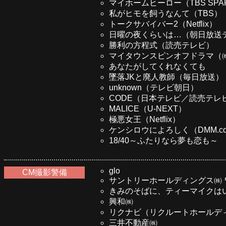
マイホームヒーロー（TBS SPA
私がヒモを飼うなんて（TBS）
トークサバイバー2（Netflix）
日曜の夜くらいは…（朝日放送
勝利の方程式（読売テレビ）
マイタウンスピンオフドラマ（
あなたがしてくれなくても
墜落JKと廃人教師（毎日放送）
unknown（テレビ朝日）
CODE（日本テレビ／読売テレ
MALICE（U-NEXT）
極悪女王（Netflix）
ケンシロウによろしく（DMM.c
18/40～ふたりなら夢も恋も～
glo
CM撮影警備
サントリーホールディングス㈱ 
きみのそばに、ティーマイクは
興和㈱
リクナビ（リクルートホールデ
三井不動産㈱