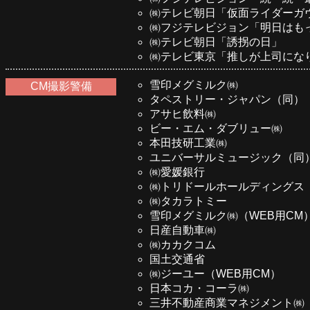
㈱テレビ朝日「仮面ライダーガ
㈱フジテレビジョン「明日はも
㈱テレビ朝日「誘拐の日」
㈱テレビ東京「推しが上司になりまし
雪印メグミルク㈱
CM撮影警備
タペストリー・ジャパン（同）
アサヒ飲料㈱
ビー・エム・ダブリュー㈱
本田技研工業㈱
ユニバーサルミュージック（同
㈱愛媛銀行
㈱トリドールホールディングス
㈱タカラトミー
雪印メグミルク㈱（WEB用CM
日産自動車㈱
㈱カカクコム
国土交通省
㈱ジーユー（WEB用CM）
日本コカ・コーラ㈱
三井不動産商業マネジメント㈱