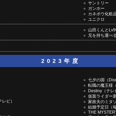
サントリー
ガンホー
カネボウ化粧
ユニクロ
山田くんとLv
兄を持ち運べ
2023年度
七夕の国（Disn
転職の魔王様
Destiny（テ
仮面ライダー新番
テレビ）
家政夫のミタ
結婚予定日（
THE MYSTER