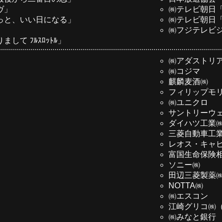
ヴ」
㈱テレビ朝日
っと、いい日になる」
㈱テレビ朝日
㈱フジテレビ
て ﾌﾙｽﾛｯﾄﾙ」
㈱アダストリ
㈱コジマ
麒麟麦酒㈱
フィリップモ
㈱ユニクロ
）
サントリーウ
ダイハツ工業
三菱自動車工
レオス・キャ
）
富国生命保険
ソニー㈱
田辺三菱製薬
NOTTA㈱
㈱エスコン
江崎グリコ㈱（
㈱みなと銀行