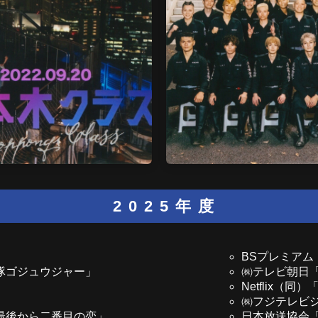
2025年度
BSプレミアム
隊ゴジュウジャー」
㈱テレビ朝日「相
Netflix（同）
㈱フジテレビ
最後から二番目の恋」
日本放送協会