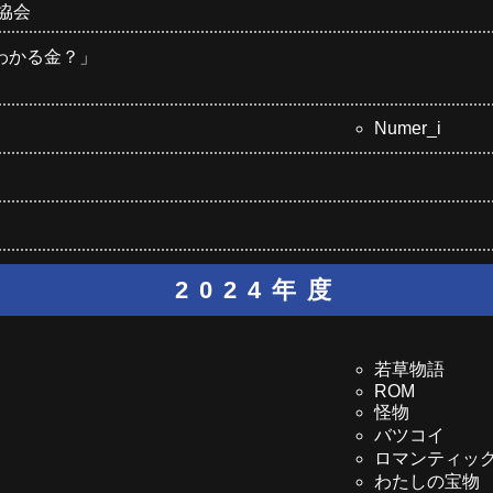
協会
わかる金？」
Numer_i
2024年度
若草物語
ROM
怪物
バツコイ
ロマンティッ
わたしの宝物