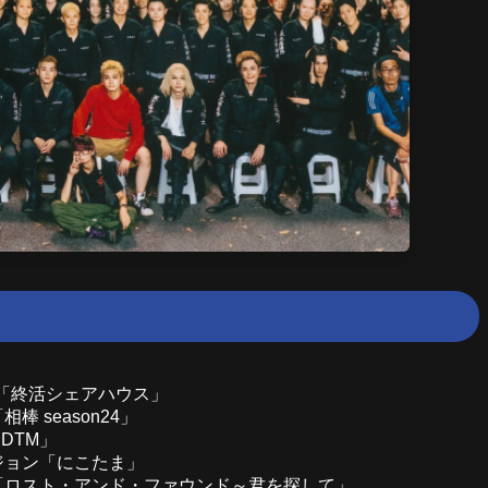
「終活シェアハウス」
棒 season24」
「DTM」
ジョン「にこたま」
「ロスト・アンド・ファウンド～君を探して」