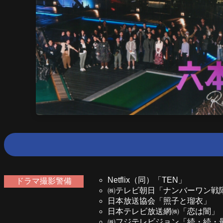
Netflix（同）「TEN」
ドラマ撮影警備
㈱テレビ朝日「ナンバーワン戦
日本放送協会「照子と瑠衣」
日本テレビ放送網㈱「恋は闇」
㈱フジテレビジョン「続・続・