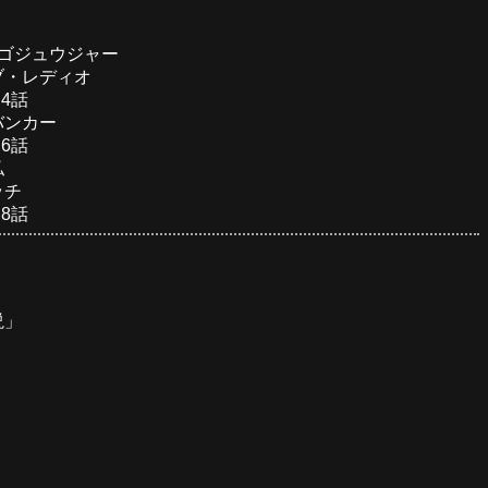
隊ゴジュウジャー
ブ・レディオ
・4話
バンカー
・6話
私
ッチ
・8話
説」