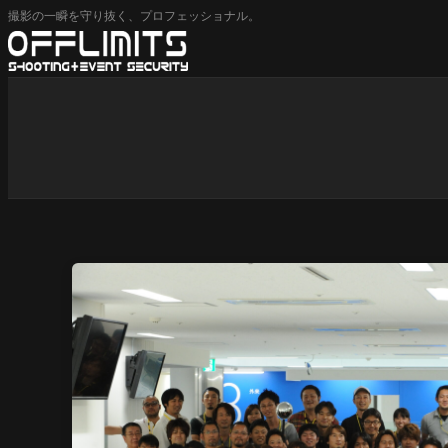
内
撮影の一瞬を守り抜く、プロフェッショナル。
容
を
ス
キ
ッ
プ