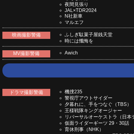
夜間見張り
JAL×TDR2024
N社新車
マルエフ
ふしぎ駄菓子屋銭天堂
映画撮影警備
時には懺悔を
Awich
MV撮影警備
機捜235
ドラマ撮影警備
警視庁アウトサイダー
夕暮れに、手をつなぐ（TBS）
王様戦隊キングオージャー
リバーサルオーケストラ（日本
仮面ライダーギーツ 29・30話
育休刑事（NHK）