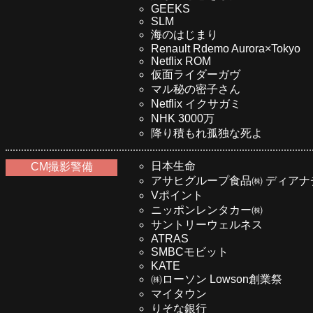
GEEKS
SLM
海のはじまり
Renault Rdemo Aurora×Tokyo
Netflix ROM
仮面ライダーガヴ
マル秘の密子さん
Netflix イクサガミ
NHK 3000万
降り積もれ孤独な死よ
日本生命
CM撮影警備
アサヒグループ食品㈱ ディアナ
Vポイント
ニッポンレンタカー㈱
サントリーウェルネス
ATRAS
SMBCモビット
KATE
㈱ローソン Lowson創業祭
マイタウン
りそな銀行