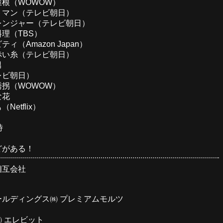
根（WOWOW）
トマン（テレビ朝日）
レンジャー（テレビ朝日）
理（TBS）
ィ（Amazon Japan）
赤い糸（テレビ朝日）
男
レビ朝日）
拐（WOWOW）
な花
etflix）
時
どがある！
相互会社
ールディングス㈱ プレミアムモルツ
 エレビット