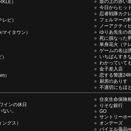
坂の上の赤い屋
RKLE）
今日からヒッ
忍者戦隊カク
フェルマーの料
テレビ）
ノーアクティビテ
ゆりあ先生の
㈱マイタウン）
死に損なった
単身花火（テ
ゲームの名は誘
いちばんすき
ビ）
わかっていても（N
金子差入店
恋する警護24
om）
厨房のありす
不適切にもほ
住友生命保険
ワインの休日
りそな銀行
いない。
GO
サントリーホ
ィングス）
オンデーズ
バイエル薬品㈱