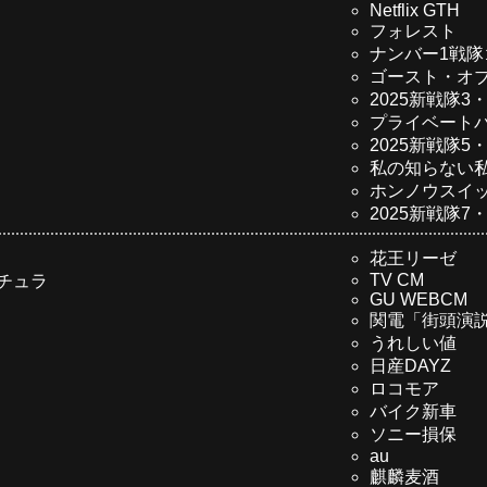
Netflix GTH
フォレスト
ナンバー1戦
ゴースト・オ
2025新戦隊3
プライベート
2025新戦隊5
私の知らない
ホンノウスイ
2025新戦隊7
花王リーゼ
TV CM
チュラ
GU WEBCM
関電「街頭演
うれしい値
日産DAYZ
ロコモア
バイク新車
ソニー損保
au
麒麟麦酒