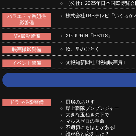
（公社）2025年日本国際博覧会
株式会社TBSテレビ「いくらか
バラエティ番組撮
影警備
XG JURIN「PS118」
MV撮影警備
汝、星のごとく
映画撮影警備
㈱報知新聞社 ｢報知映画賞｣
イベント警備
厨房のありす
ドラマ撮影警備
爆上戦隊ブンブンジャー
大きな玉ねぎの下で
マルスゼロの革命
不適切にもほどがある!
誰が私と恋をした？