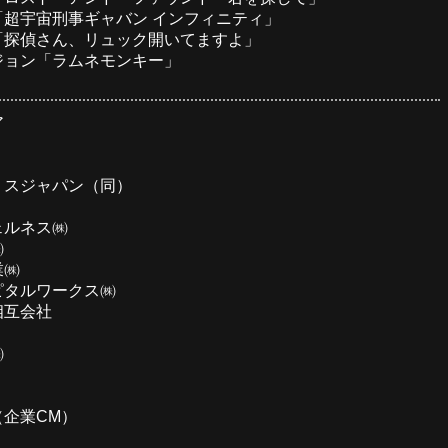
「超宇宙刑事ギャバン インフィニティ」
「探偵さん、リュック開いてますよ」
ジョン「ラムネモンキー」
ア
リスジャパン（同）
ェルネス㈱
㈱
業㈱
ピタルワークス㈱
相互会社
㈱
企業CM）