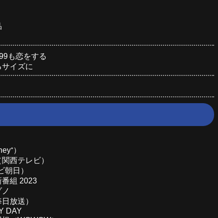
品
999も恋をする
るサイズに
ey⁺）
（関西テレビ）
レビ朝日）
組 2023
ゾノ
毎日放送）
Y DAY